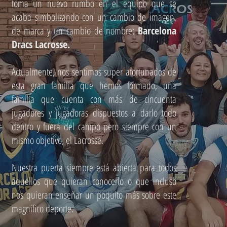
toma un nuevo rumbo en el equipo que se
acaba simbolizando con un cambio de imagen,
de marca y un cambio de nombre:
Barcelona
Dracs Lacrosse.
Actualmente, nos sentimos super afortunados de
esta gran familia que hemos formado, una
familia que cuenta con más de cincuenta
jugadores y jugadoras dispuestos a darlo todo
dentro y fuera del campo pero siempre con un
mismo objetivo, el Lacrosse.
Nuestra puerta siempre está abierta para todos
aquellos que quieran conocerlo o que incluso
nos quieran enseñar un poquito más sobre este
magnifico deporte.