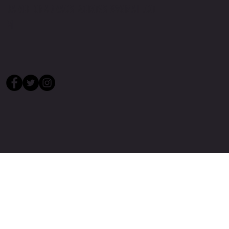
BARCELONADRACSLACROSSE@GMAIL.CO
M